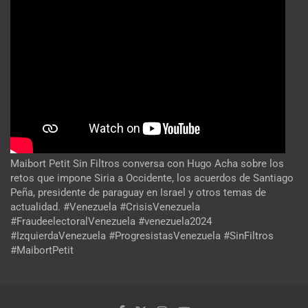
Maibort Petit Sin Filtros conversa con Hugo Acha sobre los
retos que impone Siria a Occidente, los acuerdos de Santiago
Peña, presidente de paraguay en Israel y otros temas de
actualidad. #Venezuela #CrisisVenezuela
#FraudeelectoralVenezuela #venezuela2024
#IzquierdaVenezuela #ProgresistasVenezuela #SinFiltros
#MaibortPetit