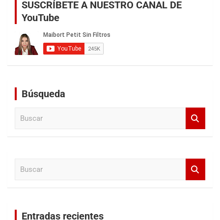
SUSCRÍBETE A NUESTRO CANAL DE
YouTube
Búsqueda
B
u
s
c
a
B
r
u
s
c
a
Entradas recientes
r