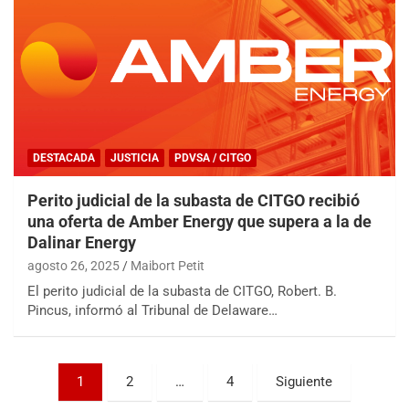
DESTACADA
JUSTICIA
PDVSA / CITGO
Perito judicial de la subasta de CITGO recibió
una oferta de Amber Energy que supera a la de
Dalinar Energy
agosto 26, 2025
Maibort Petit
El perito judicial de la subasta de CITGO, Robert. B.
Pincus, informó al Tribunal de Delaware…
Paginación
1
2
…
4
Siguiente
de