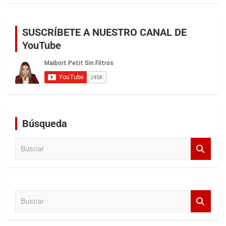
SUSCRÍBETE A NUESTRO CANAL DE
YouTube
Búsqueda
B
u
s
c
a
B
r
u
s