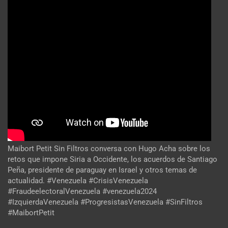
Maibort Petit Sin Filtros conversa con Hugo Acha sobre los
retos que impone Siria a Occidente, los acuerdos de Santiago
Peña, presidente de paraguay en Israel y otros temas de
actualidad. #Venezuela #CrisisVenezuela
#FraudeelectoralVenezuela #venezuela2024
#IzquierdaVenezuela #ProgresistasVenezuela #SinFiltros
#MaibortPetit