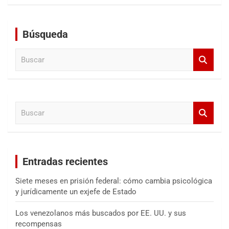
Búsqueda
B
u
s
c
a
B
r
u
s
c
a
Entradas recientes
r
Siete meses en prisión federal: cómo cambia psicológica
y jurídicamente un exjefe de Estado
Los venezolanos más buscados por EE. UU. y sus
recompensas