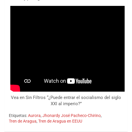
Vea en Sin Filtros “¿Puede entrar el socialismo del siglo
XXI al imperio?”
Etiquetas:
Aurora
,
Jhonardy José Pacheco-Chirino
,
Tren de Aragua
,
Tren de Aragua en EEUU