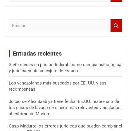
s
c
a
B
r
u
s
c
a
Entradas recientes
r
Siete meses en prisión federal: cómo cambia psicológica
y jurídicamente un exjefe de Estado
Los venezolanos más buscados por EE. UU. y sus
recompensas
Juicio de Alex Saab ya tiene fecha: EE.UU. reabre uno de
los casos de lavado de dinero más relevantes vinculados
al entorno de Maduro
Caso Maduro: los errores jurídicos que pueden cambiar el