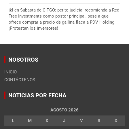
jkl
en
Subasta de CITGO: perito judicial recomienda a Red
Tree Investments como postor principal, pese a que
ofrece comprar a precio de gallina flaca a PDV Holding
¡Protestan los inversores!
NOSOTROS
INICIO
CONTÁCTENOS
NOTICIAS POR FECHA
AGOSTO 2026
L
M
X
J
V
S
D