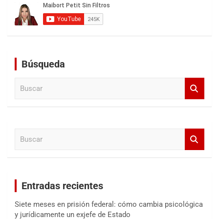
Búsqueda
B
u
s
c
a
B
r
u
s
c
a
Entradas recientes
r
Siete meses en prisión federal: cómo cambia psicológica
y jurídicamente un exjefe de Estado