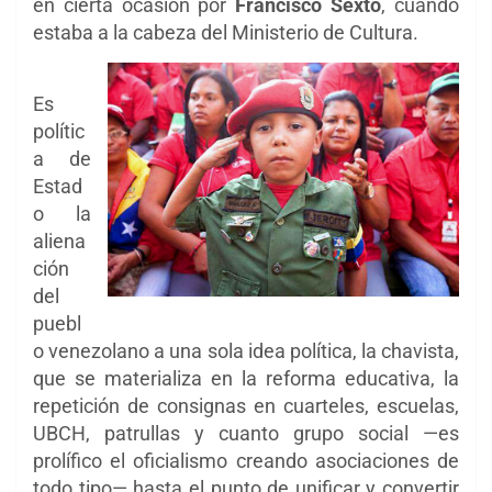
en cierta ocasión por
Francisco Sexto
, cuando
estaba a la cabeza del Ministerio de Cultura.
Es
polític
a de
Estad
o la
aliena
ción
del
puebl
o venezolano a una sola idea política, la chavista,
que se materializa en la reforma educativa, la
repetición de consignas en cuarteles, escuelas,
UBCH, patrullas y cuanto grupo social —es
prolífico el oficialismo creando asociaciones de
todo tipo— hasta el punto de unificar y convertir