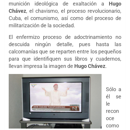
munición ideológica de exaltación a
Hugo
Chávez
, el chavismo, el proceso revolucionario,
Cuba, el comunismo, así como del proceso de
militarización de la sociedad.
El enfermizo proceso de adoctrinamiento no
descuida ningún detalle, pues hasta las
calcomanías que se reparten entre los pequeños
para que identifiquen sus libros y cuadernos,
llevan impresa la imagen de
Hugo Chávez
.
Sólo a
él se
le
recon
oce
como