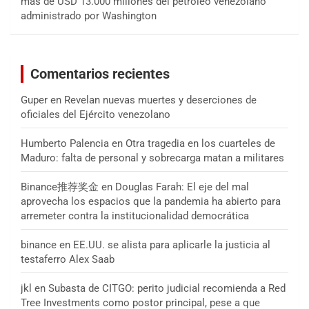
más de USD 13.000 millones del petróleo venezolano
administrado por Washington
Comentarios recientes
Guper
en
Revelan nuevas muertes y deserciones de
oficiales del Ejército venezolano
Humberto Palencia
en
Otra tragedia en los cuarteles de
Maduro: falta de personal y sobrecarga matan a militares
Binance推荐奖金
en
Douglas Farah: El eje del mal
aprovecha los espacios que la pandemia ha abierto para
arremeter contra la institucionalidad democrática
binance
en
EE.UU. se alista para aplicarle la justicia al
testaferro Alex Saab
jkl
en
Subasta de CITGO: perito judicial recomienda a Red
Tree Investments como postor principal, pese a que