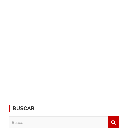
BUSCAR
B
u