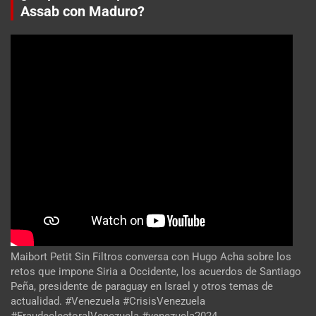
Assab con Maduro?
Maibort Petit Sin Filtros conversa con Hugo Acha sobre los
retos que impone Siria a Occidente, los acuerdos de Santiago
Peña, presidente de paraguay en Israel y otros temas de
actualidad. #Venezuela #CrisisVenezuela
#FraudeelectoralVenezuela #venezuela2024