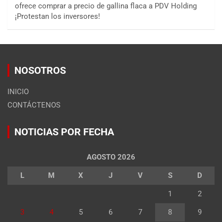
ofrece comprar a precio de gallina flaca a PDV Holding
¡Protestan los inversores!
NOSOTROS
INICIO
CONTÁCTENOS
NOTICIAS POR FECHA
AGOSTO 2026
L
M
X
J
V
S
D
1
2
3
4
5
6
7
8
9