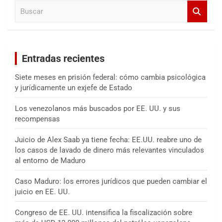
B
r
u
s
c
a
Entradas recientes
r
Siete meses en prisión federal: cómo cambia psicológica
y jurídicamente un exjefe de Estado
Los venezolanos más buscados por EE. UU. y sus
recompensas
Juicio de Alex Saab ya tiene fecha: EE.UU. reabre uno de
los casos de lavado de dinero más relevantes vinculados
al entorno de Maduro
Caso Maduro: los errores jurídicos que pueden cambiar el
juicio en EE. UU.
Congreso de EE. UU. intensifica la fiscalización sobre