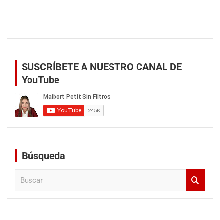
SUSCRÍBETE A NUESTRO CANAL DE
YouTube
Búsqueda
B
u
s
c
a