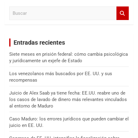
a
B
r
u
s
c
a
Entradas recientes
r
Siete meses en prisión federal: cómo cambia psicológica
y jurídicamente un exjefe de Estado
Los venezolanos más buscados por EE. UU. y sus
recompensas
Juicio de Alex Saab ya tiene fecha: EE.UU. reabre uno de
los casos de lavado de dinero más relevantes vinculados
al entorno de Maduro
Caso Maduro: los errores jurídicos que pueden cambiar el
juicio en EE. UU.