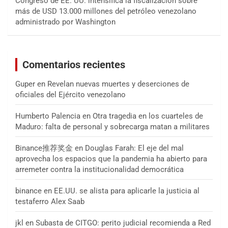
Congreso de EE. UU. intensifica la fiscalización sobre
más de USD 13.000 millones del petróleo venezolano
administrado por Washington
Comentarios recientes
Guper
en
Revelan nuevas muertes y deserciones de
oficiales del Ejército venezolano
Humberto Palencia
en
Otra tragedia en los cuarteles de
Maduro: falta de personal y sobrecarga matan a militares
Binance推荐奖金
en
Douglas Farah: El eje del mal
aprovecha los espacios que la pandemia ha abierto para
arremeter contra la institucionalidad democrática
binance
en
EE.UU. se alista para aplicarle la justicia al
testaferro Alex Saab
jkl
en
Subasta de CITGO: perito judicial recomienda a Red