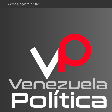
Saltar
viernes, agosto 7, 2026
I
al
contenido