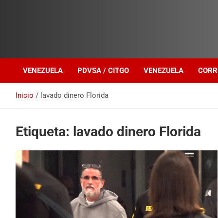
Investigación sobre Crimen Organizado Transnacional
Venezuela Política
VENEZUELA
PDVSA / CITGO
VENEZUELA
CORR
Inicio
lavado dinero Florida
Etiqueta:
lavado dinero Florida