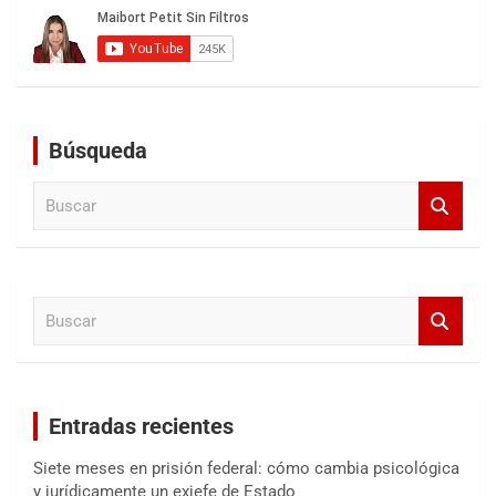
Búsqueda
B
u
s
c
a
B
r
u
s
c
a
Entradas recientes
r
Siete meses en prisión federal: cómo cambia psicológica
y jurídicamente un exjefe de Estado