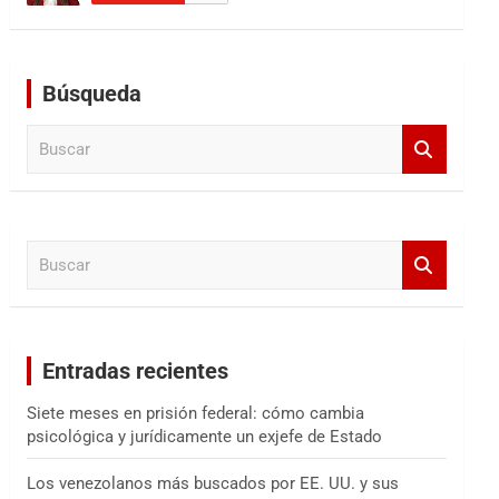
Búsqueda
B
u
s
c
a
B
r
u
s
c
a
Entradas recientes
r
Siete meses en prisión federal: cómo cambia
psicológica y jurídicamente un exjefe de Estado
Los venezolanos más buscados por EE. UU. y sus