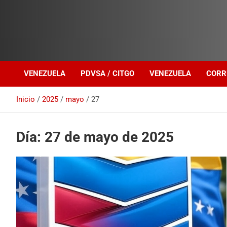
Investigación sobre Crimen Organizado Transnacional
Venezuela Política
VENEZUELA
PDVSA / CITGO
VENEZUELA
CORR
Inicio
2025
mayo
27
Día:
27 de mayo de 2025