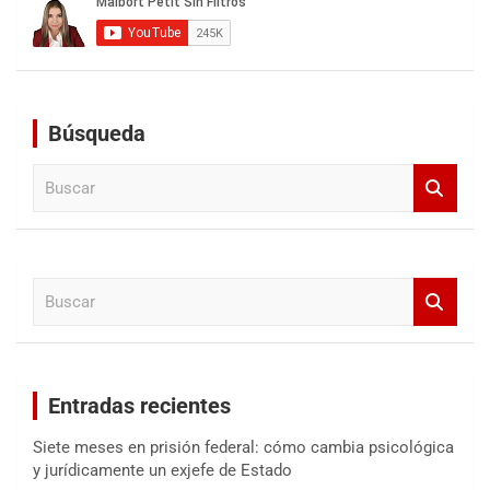
Búsqueda
B
u
s
c
a
B
r
u
s
c
a
Entradas recientes
r
Siete meses en prisión federal: cómo cambia psicológica
y jurídicamente un exjefe de Estado