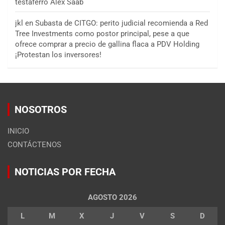
testaferro Alex Saab
jkl
en
Subasta de CITGO: perito judicial recomienda a Red
Tree Investments como postor principal, pese a que
ofrece comprar a precio de gallina flaca a PDV Holding
¡Protestan los inversores!
NOSOTROS
INICIO
CONTÁCTENOS
NOTICIAS POR FECHA
AGOSTO 2026
L
M
X
J
V
S
D