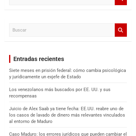
u
s
c
a
B
r
u
s
c
a
Entradas recientes
r
Siete meses en prisión federal: cómo cambia psicológica
y jurídicamente un exjefe de Estado
Los venezolanos más buscados por EE. UU. y sus
recompensas
Juicio de Alex Saab ya tiene fecha: EE.UU. reabre uno de
los casos de lavado de dinero más relevantes vinculados
al entorno de Maduro
Caso Maduro: los errores jurídicos que pueden cambiar el