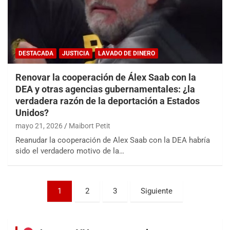
DESTACADA
JUSTICIA
LAVADO DE DINERO
Renovar la cooperación de Álex Saab con la
DEA y otras agencias gubernamentales: ¿la
verdadera razón de la deportación a Estados
Unidos?
mayo 21, 2026
Maibort Petit
Reanudar la cooperación de Alex Saab con la DEA habría
sido el verdadero motivo de la…
Paginación
1
2
3
Siguiente
de
entradas