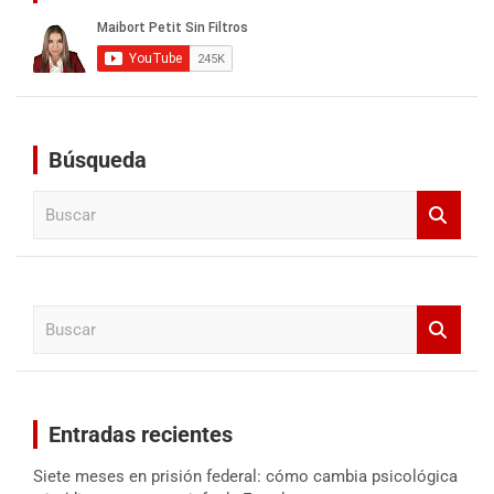
Búsqueda
B
u
s
c
a
B
r
u
s
c
a
Entradas recientes
r
Siete meses en prisión federal: cómo cambia psicológica