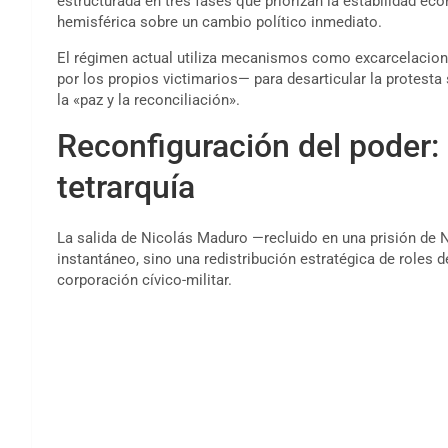
estructurada en tres fases que priorizan la estabilidad e
hemisférica sobre un cambio político inmediato.
El régimen actual utiliza mecanismos como excarcelacion
por los propios victimarios— para desarticular la protesta
la «paz y la reconciliación».
Reconfiguración del poder: 
tetrarquía
La salida de Nicolás Maduro —recluido en una prisión de
instantáneo, sino una redistribución estratégica de roles 
corporación cívico-militar.