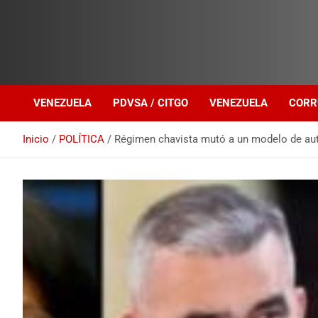
Investigación sobre Crimen Organizado Transnacional
Venezuela Política
VENEZUELA
PDVSA / CITGO
VENEZUELA
CORR
Inicio
POLÍTICA
Régimen chavista mutó a un modelo de auto