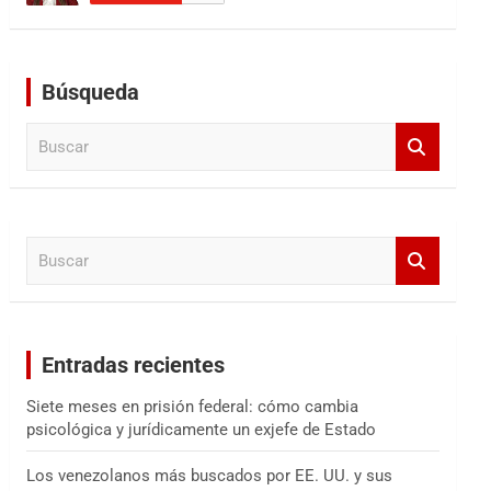
Búsqueda
B
u
s
c
a
B
r
u
s
c
a
Entradas recientes
r
Siete meses en prisión federal: cómo cambia
psicológica y jurídicamente un exjefe de Estado
Los venezolanos más buscados por EE. UU. y sus