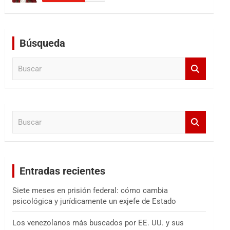
Búsqueda
B
u
s
c
a
B
r
u
s
c
a
Entradas recientes
r
Siete meses en prisión federal: cómo cambia
psicológica y jurídicamente un exjefe de Estado
Los venezolanos más buscados por EE. UU. y sus