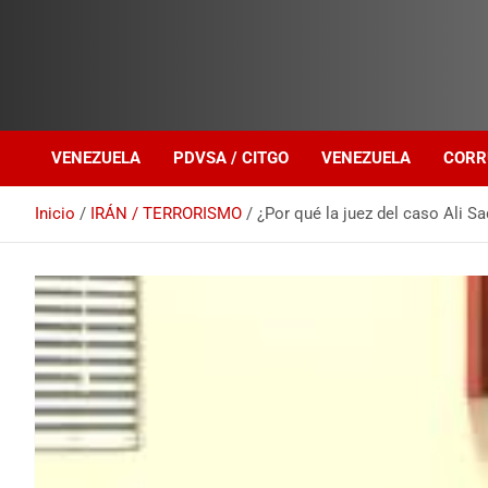
Investigación sobre Crimen Organizado Transnacional
Venezuela Política
VENEZUELA
PDVSA / CITGO
VENEZUELA
CORR
Inicio
IRÁN / TERRORISMO
¿Por qué la juez del caso Ali S