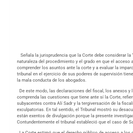
Señala la jurisprudencia que la Corte debe considerar la 
naturaleza del procedimiento y el grado en que el acceso 
comprender los asuntos ante la corte y a evaluar la imparci
tribunal en el ejercicio de sus poderes de supervisión tien
la mala conducta de los abogados.
De este modo, las declaraciones del fiscal, los anexos y l
comprenda las cuestiones que tiene ante sí la Corte, refier
subyacentes contra Alí Sadr y la tergiversación de la fisca
exculpatorias. En tal sentido, el Tribunal mostró su desa
están exentos de divulgación porque la presente investigac
Contundentemente el tribunal estableció que el caso de Sa
La Corte estimó que el derecho público de acceso a los 