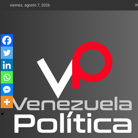
Saltar
viernes, agosto 7, 2026
I
al
contenido