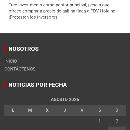
Tree Investments como postor principal, pese a que
ofrece comprar a precio de gallina flaca a PDV Holding
¡Protestan los inversores!
NOSOTROS
INICIO
CONTÁCTENOS
NOTICIAS POR FECHA
AGOSTO 2026
L
M
X
J
V
S
D
1
2