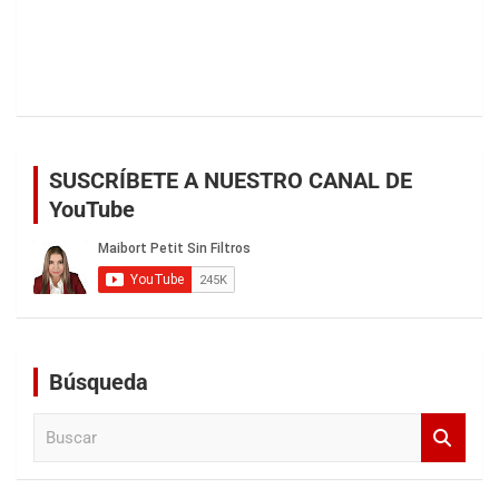
SUSCRÍBETE A NUESTRO CANAL DE
YouTube
Búsqueda
B
u
s
c