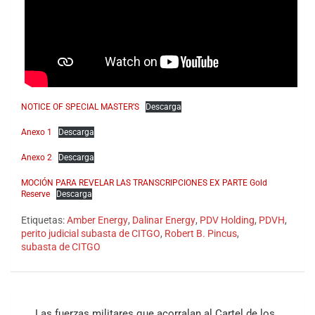
NOTICE OF SPECIAL MASTER’S
Descarga
Anexo 1
Descarga
Anexo 2
Descarga
MOCIÓN PARA REVELAR LAS TRANSCRIPCIONES EX PARTE Gold
Reserve
Descarga
Etiquetas:
Amber Energy
,
Dalinar Energy
,
PDV Holding
,
PDVH
,
perito judicial subasta de CITGO
,
Robert B. Pincus
,
subasta de CITGO
Navegación
Las fuerzas militares que acorralan al Cartel de los