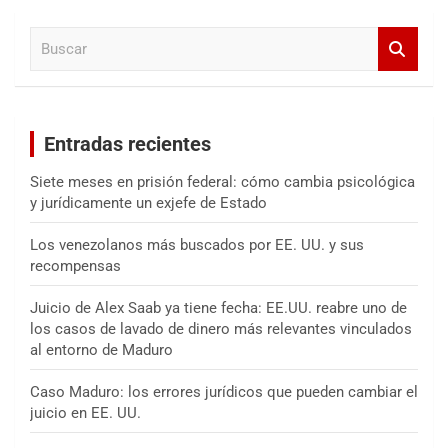
a
B
r
u
s
c
a
Entradas recientes
r
Siete meses en prisión federal: cómo cambia psicológica
y jurídicamente un exjefe de Estado
Los venezolanos más buscados por EE. UU. y sus
recompensas
Juicio de Alex Saab ya tiene fecha: EE.UU. reabre uno de
los casos de lavado de dinero más relevantes vinculados
al entorno de Maduro
Caso Maduro: los errores jurídicos que pueden cambiar el
juicio en EE. UU.