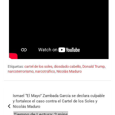
Etiquetas:
cartel de los soles
,
diosdado cabello
,
Donald Trump
,
narcoterrorismo
,
narcotráfico
,
Nicolás Maduro
Navegación
Ismael “El Mayo” Zambada García se declara culpable
de
y fortalece el caso contra el Cartel de los Soles y
Nicolás Maduro
entradas