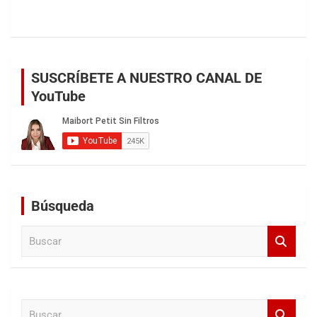
SUSCRÍBETE A NUESTRO CANAL DE
YouTube
Búsqueda
B
u
s
c
a
B
r