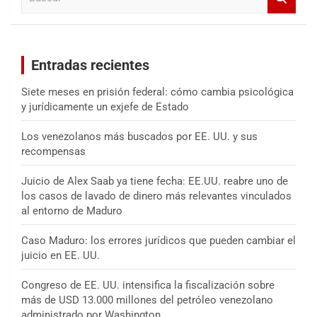
u
s
c
a
Entradas recientes
r
Siete meses en prisión federal: cómo cambia psicológica
y jurídicamente un exjefe de Estado
Los venezolanos más buscados por EE. UU. y sus
recompensas
Juicio de Alex Saab ya tiene fecha: EE.UU. reabre uno de
los casos de lavado de dinero más relevantes vinculados
al entorno de Maduro
Caso Maduro: los errores jurídicos que pueden cambiar el
juicio en EE. UU.
Congreso de EE. UU. intensifica la fiscalización sobre
más de USD 13.000 millones del petróleo venezolano
administrado por Washington