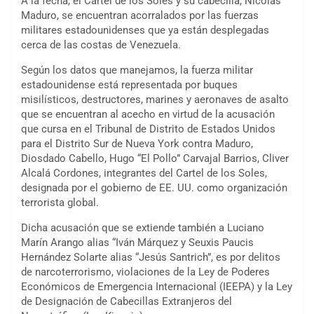
A la fecha, el Cartel de los Soles y su cabecilla, Nicolás
Maduro, se encuentran acorralados por las fuerzas
militares estadounidenses que ya están desplegadas
cerca de las costas de Venezuela.
Según los datos que manejamos, la fuerza militar
estadounidense está representada por buques
misilísticos, destructores, marines y aeronaves de asalto
que se encuentran al acecho en virtud de la acusación
que cursa en el Tribunal de Distrito de Estados Unidos
para el Distrito Sur de Nueva York contra Maduro,
Diosdado Cabello, Hugo “El Pollo” Carvajal Barrios, Cliver
Alcalá Cordones, integrantes del Cartel de los Soles,
designada por el gobierno de EE. UU. como organización
terrorista global.
Dicha acusación que se extiende también a Luciano
Marín Arango alias “Iván Márquez y Seuxis Paucis
Hernández Solarte alias “Jesús Santrich”, es por delitos
de narcoterrorismo, violaciones de la Ley de Poderes
Económicos de Emergencia Internacional (IEEPA) y la Ley
de Designación de Cabecillas Extranjeros del