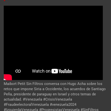
Maibort Petit Sin Filtros conversa con Hugo Acha sobre los
retos que impone Siria a Occidente, los acuerdos de Santiago
Peña, presidente de paraguay en Israel y otros temas de
actualidad. #Venezuela #CrisisVenezuela
#FraudeelectoralVenezuela #venezuela2024
#IzquierdaVenezuela #ProgresistasVenezuela #SinFiltros