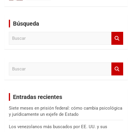
Búsqueda
B
u
s
c
a
B
r
u
s
c
a
Entradas recientes
r
Siete meses en prisión federal: cómo cambia psicológica
y jurídicamente un exjefe de Estado
Los venezolanos más buscados por EE. UU. y sus