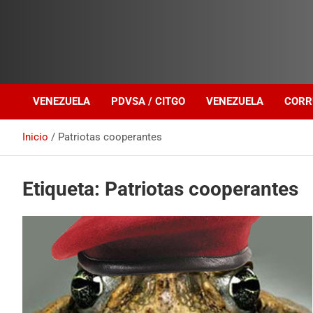
Investigación sobre Crimen Organizado Transnacional
Venezuela Política
VENEZUELA
PDVSA / CITGO
VENEZUELA
CORR
Inicio
Patriotas cooperantes
Etiqueta:
Patriotas cooperantes