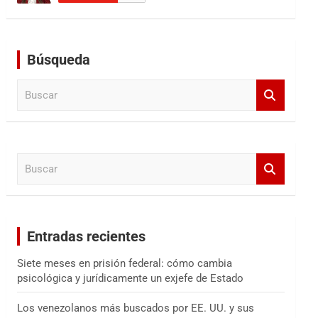
Búsqueda
B
u
s
c
a
B
r
u
s
c
a
Entradas recientes
r
Siete meses en prisión federal: cómo cambia
psicológica y jurídicamente un exjefe de Estado
Los venezolanos más buscados por EE. UU. y sus