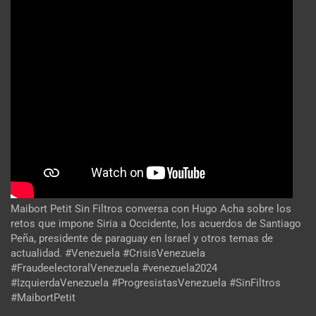
Maibort Petit Sin Filtros conversa con Hugo Acha sobre los
retos que impone Siria a Occidente, los acuerdos de Santiago
Peña, presidente de paraguay en Israel y otros temas de
actualidad. #Venezuela #CrisisVenezuela
#FraudeelectoralVenezuela #venezuela2024
#IzquierdaVenezuela #ProgresistasVenezuela #SinFiltros
#MaibortPetit