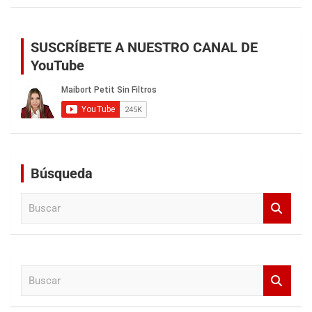
SUSCRÍBETE A NUESTRO CANAL DE
YouTube
Búsqueda
B
u
s
c
a
B
r
u
s