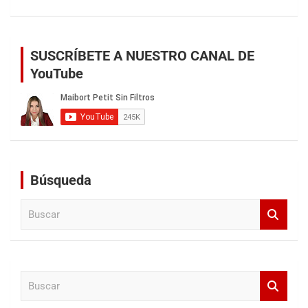
SUSCRÍBETE A NUESTRO CANAL DE
YouTube
Búsqueda
B
u
s
c
a
B
r
u
s