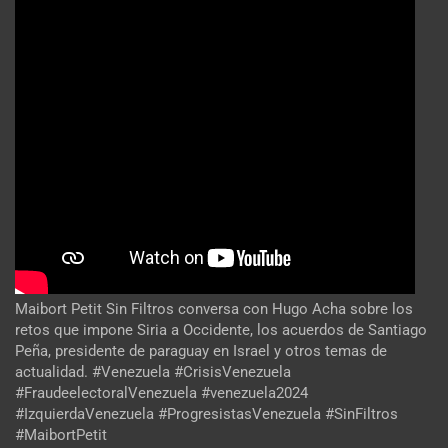
Maibort Petit Sin Filtros conversa con Hugo Acha sobre los
retos que impone Siria a Occidente, los acuerdos de Santiago
Peña, presidente de paraguay en Israel y otros temas de
actualidad. #Venezuela #CrisisVenezuela
#FraudeelectoralVenezuela #venezuela2024
#IzquierdaVenezuela #ProgresistasVenezuela #SinFiltros
#MaibortPetit