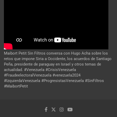
Maibort Petit Sin Filtros conversa con Hugo Acha sobre los
retos que impone Siria a Occidente, los acuerdos de Santiago
Peña, presidente de paraguay en Israel y otros temas de
actualidad. #Venezuela #CrisisVenezuela
#FraudeelectoralVenezuela #venezuela2024
#IzquierdaVenezuela #ProgresistasVenezuela #SinFiltros
#MaibortPetit