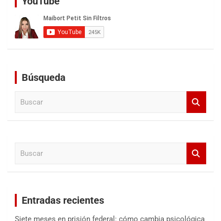
YouTube
Búsqueda
B
u
s
c
a
B
r
u
s
c
a
Entradas recientes
r
Siete meses en prisión federal: cómo cambia psicológica