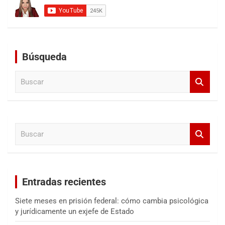
Búsqueda
B
u
s
c
a
B
r
u
s
c
a
Entradas recientes
r
Siete meses en prisión federal: cómo cambia psicológica
y jurídicamente un exjefe de Estado