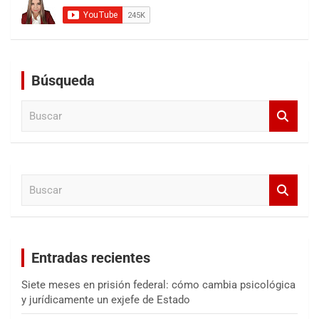
Búsqueda
B
u
s
c
a
B
r
u
s
c
a
Entradas recientes
r
Siete meses en prisión federal: cómo cambia psicológica
y jurídicamente un exjefe de Estado