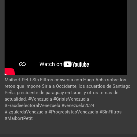
Maibort Petit Sin Filtros conversa con Hugo Acha sobre los
retos que impone Siria a Occidente, los acuerdos de Santiago
Peña, presidente de paraguay en Israel y otros temas de
actualidad. #Venezuela #CrisisVenezuela
#FraudeelectoralVenezuela #venezuela2024
#IzquierdaVenezuela #ProgresistasVenezuela #SinFiltros
#MaibortPetit