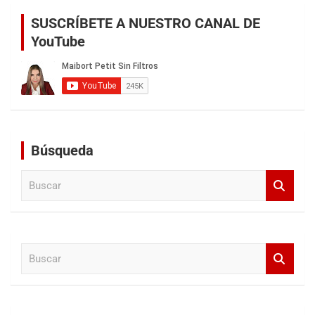
SUSCRÍBETE A NUESTRO CANAL DE
YouTube
Búsqueda
B
u
s
c
a
B
r
u
s
c
a