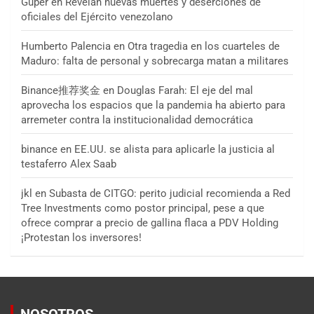
Guper
en
Revelan nuevas muertes y deserciones de
oficiales del Ejército venezolano
Humberto Palencia
en
Otra tragedia en los cuarteles de
Maduro: falta de personal y sobrecarga matan a militares
Binance推荐奖金
en
Douglas Farah: El eje del mal
aprovecha los espacios que la pandemia ha abierto para
arremeter contra la institucionalidad democrática
binance
en
EE.UU. se alista para aplicarle la justicia al
testaferro Alex Saab
jkl
en
Subasta de CITGO: perito judicial recomienda a Red
Tree Investments como postor principal, pese a que
ofrece comprar a precio de gallina flaca a PDV Holding
¡Protestan los inversores!