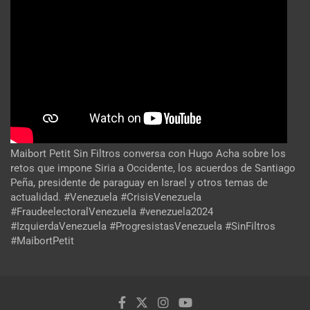
Maibort Petit Sin Filtros conversa con Hugo Acha sobre los
retos que impone Siria a Occidente, los acuerdos de Santiago
Peña, presidente de paraguay en Israel y otros temas de
actualidad. #Venezuela #CrisisVenezuela
#FraudeelectoralVenezuela #venezuela2024
#IzquierdaVenezuela #ProgresistasVenezuela #SinFiltros
#MaibortPetit