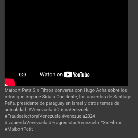
Maibort Petit Sin Filtros conversa con Hugo Acha sobre los
retos que impone Siria a Occidente, los acuerdos de Santiago
Peña, presidente de paraguay en Israel y otros temas de
actualidad. #Venezuela #CrisisVenezuela
#FraudeelectoralVenezuela #venezuela2024
#IzquierdaVenezuela #ProgresistasVenezuela #SinFiltros
#MaibortPetit