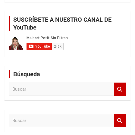
SUSCRÍBETE A NUESTRO CANAL DE
YouTube
Búsqueda
B
u
s
c
a
B
r
u
s