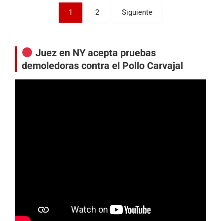
Paginación
1
2
Siguiente
de
entradas
Juez en NY acepta pruebas
demoledoras contra el Pollo Carvajal