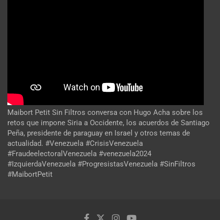
Maibort Petit Sin Filtros conversa con Hugo Acha sobre los
retos que impone Siria a Occidente, los acuerdos de Santiago
Peña, presidente de paraguay en Israel y otros temas de
actualidad. #Venezuela #CrisisVenezuela
#FraudeelectoralVenezuela #venezuela2024
#IzquierdaVenezuela #ProgresistasVenezuela #SinFiltros
#MaibortPetit