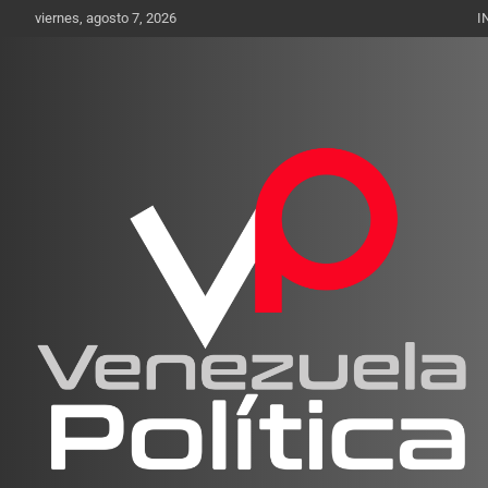
Saltar
viernes, agosto 7, 2026
I
al
contenido