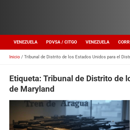
Investigación sobre Crimen Organizado Transnacional
Venezuela Política
VENEZUELA
PDVSA / CITGO
VENEZUELA
CORR
Inicio
Tribunal de Distrito de los Estados Unidos para el Dist
Etiqueta:
Tribunal de Distrito de 
de Maryland