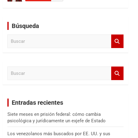
Búsqueda
B
u
s
c
a
B
r
u
s
c
a
Entradas recientes
r
Siete meses en prisión federal: cómo cambia
psicológica y jurídicamente un exjefe de Estado
Los venezolanos más buscados por EE. UU. y sus