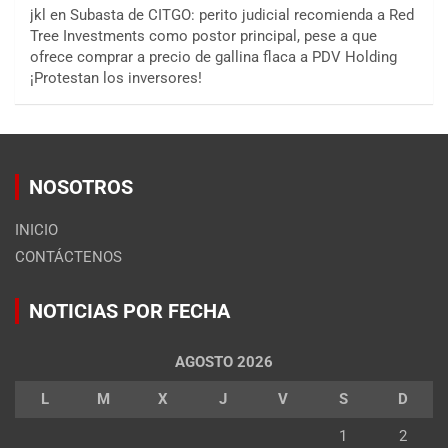
jkl
en
Subasta de CITGO: perito judicial recomienda a Red
Tree Investments como postor principal, pese a que
ofrece comprar a precio de gallina flaca a PDV Holding
¡Protestan los inversores!
NOSOTROS
INICIO
CONTÁCTENOS
NOTICIAS POR FECHA
AGOSTO 2026
L
M
X
J
V
S
D
1
2