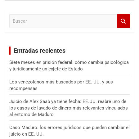
c
a
B
r
u
s
c
a
Entradas recientes
r
Siete meses en prisión federal: cómo cambia psicológica
y jurídicamente un exjefe de Estado
Los venezolanos más buscados por EE. UU. y sus
recompensas
Juicio de Alex Saab ya tiene fecha: EE.UU. reabre uno de
los casos de lavado de dinero más relevantes vinculados
al entorno de Maduro
Caso Maduro: los errores jurídicos que pueden cambiar el
juicio en EE. UU.