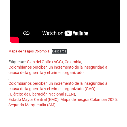
Mapa de riesgos Colombia
Descarga
Etiquetas:
Clan del Golfo (AGC)
,
Colombia
,
Colombianos perciben un incremento de la inseguridad a
causa de la guerrilla y el crimen organizado
,
Colombianos perciben un incremento de la inseguridad a
causa de la guerrilla y el crimen organizado (GAO)
,
Ejército de Liberación Nacional (ELN)
,
Estado Mayor Central (EMC)
,
Mapa de riesgos Colombia 2025
,
Segunda Marquetalia (SM)