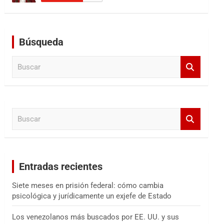
Búsqueda
B
u
s
c
a
B
r
u
s
c
a
Entradas recientes
r
Siete meses en prisión federal: cómo cambia
psicológica y jurídicamente un exjefe de Estado
Los venezolanos más buscados por EE. UU. y sus