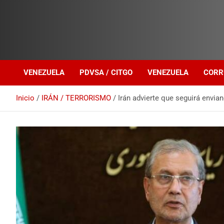
Investigación sobre Crimen Organizado Transnacional
Venezuela Política
VENEZUELA
PDVSA / CITGO
VENEZUELA
CORR
Inicio
IRÁN / TERRORISMO
Irán advierte que seguirá envia