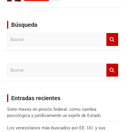
Búsqueda
B
u
s
c
a
B
r
u
s
c
a
Entradas recientes
r
Siete meses en prisión federal: cómo cambia
psicológica y jurídicamente un exjefe de Estado
Los venezolanos más buscados por EE. UU. y sus