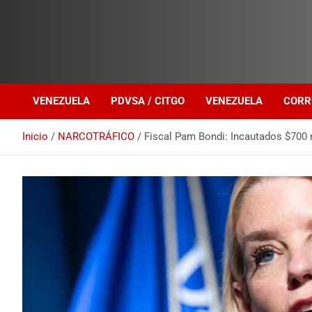
Investigación sobre Crimen Organizado Transnacional
Venezuela Política
VENEZUELA
PDVSA / CITGO
VENEZUELA
CORR
Inicio
NARCOTRÁFICO
Fiscal Pam Bondi: Incautados $700 