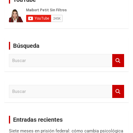
Búsqueda
B
u
s
c
a
B
r
u
s
c
a
Entradas recientes
r
Siete meses en prisión federal: cómo cambia psicológica