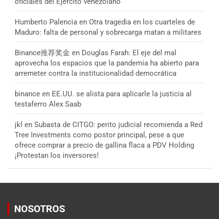
oficiales del Ejército venezolano
Humberto Palencia
en
Otra tragedia en los cuarteles de
Maduro: falta de personal y sobrecarga matan a militares
Binance推荐奖金
en
Douglas Farah: El eje del mal
aprovecha los espacios que la pandemia ha abierto para
arremeter contra la institucionalidad democrática
binance
en
EE.UU. se alista para aplicarle la justicia al
testaferro Alex Saab
jkl
en
Subasta de CITGO: perito judicial recomienda a Red
Tree Investments como postor principal, pese a que
ofrece comprar a precio de gallina flaca a PDV Holding
¡Protestan los inversores!
NOSOTROS