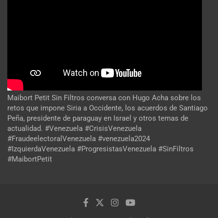
Maibort Petit Sin Filtros conversa con Hugo Acha sobre los
retos que impone Siria a Occidente, los acuerdos de Santiago
Peña, presidente de paraguay en Israel y otros temas de
actualidad. #Venezuela #CrisisVenezuela
#FraudeelectoralVenezuela #venezuela2024
#IzquierdaVenezuela #ProgresistasVenezuela #SinFiltros
#MaibortPetit