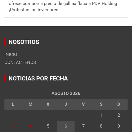
ofrece comprar a precio de gallina flaca a PDV Holding
¡Protestan los inversores!
NOSOTROS
INICIO
CONTÁCTENOS
NOTICIAS POR FECHA
AGOSTO 2026
L
M
X
J
V
S
D
1
2
3
4
5
6
7
8
9