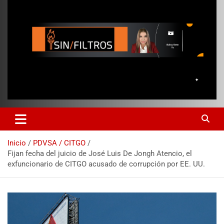
Inicio
PDVSA / CITGO
Fijan fecha del juicio de José Luis De Jongh Atencio, el
exfuncionario de CITGO acusado de corrupción por EE. UU.