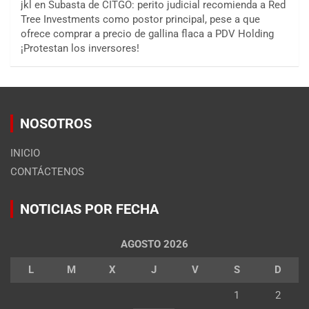
jkl
en
Subasta de CITGO: perito judicial recomienda a Red
Tree Investments como postor principal, pese a que
ofrece comprar a precio de gallina flaca a PDV Holding
¡Protestan los inversores!
NOSOTROS
INICIO
CONTÁCTENOS
NOTICIAS POR FECHA
AGOSTO 2026
L
M
X
J
V
S
D
1
2