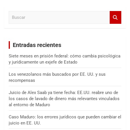
c
a
B
r
u
s
c
a
Entradas recientes
r
Siete meses en prisión federal: cómo cambia psicológica
y jurídicamente un exjefe de Estado
Los venezolanos más buscados por EE. UU. y sus
recompensas
Juicio de Alex Saab ya tiene fecha: EE.UU. reabre uno de
los casos de lavado de dinero más relevantes vinculados
al entorno de Maduro
Caso Maduro: los errores jurídicos que pueden cambiar el
juicio en EE. UU.