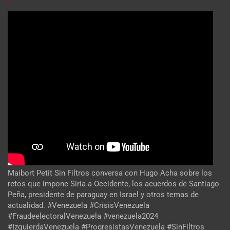
Maibort Petit Sin Filtros conversa con Hugo Acha sobre los
retos que impone Siria a Occidente, los acuerdos de Santiago
Peña, presidente de paraguay en Israel y otros temas de
actualidad. #Venezuela #CrisisVenezuela
#FraudeelectoralVenezuela #venezuela2024
#IzquierdaVenezuela #ProgresistasVenezuela #SinFiltros