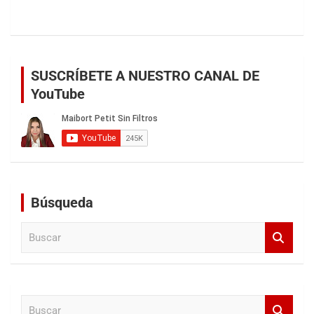
SUSCRÍBETE A NUESTRO CANAL DE
YouTube
Búsqueda
B
u
s
c
a
B
r