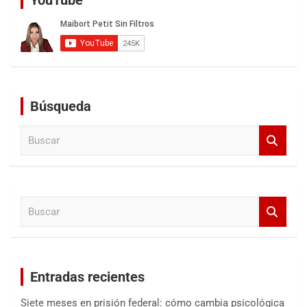
Búsqueda
B
u
s
c
a
B
r
u
s
c
a
Entradas recientes
r
Siete meses en prisión federal: cómo cambia psicológica