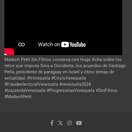
Maibort Petit Sin Filtros conversa con Hugo Acha sobre los
retos que impone Siria a Occidente, los acuerdos de Santiago
Peña, presidente de paraguay en Israel y otros temas de
actualidad. #Venezuela #CrisisVenezuela
#FraudeelectoralVenezuela #venezuela2024
#IzquierdaVenezuela #ProgresistasVenezuela #SinFiltros
#MaibortPetit