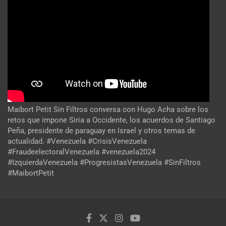
Maibort Petit Sin Filtros conversa con Hugo Acha sobre los
retos que impone Siria a Occidente, los acuerdos de Santiago
Peña, presidente de paraguay en Israel y otros temas de
actualidad. #Venezuela #CrisisVenezuela
#FraudeelectoralVenezuela #venezuela2024
#IzquierdaVenezuela #ProgresistasVenezuela #SinFiltros
#MaibortPetit