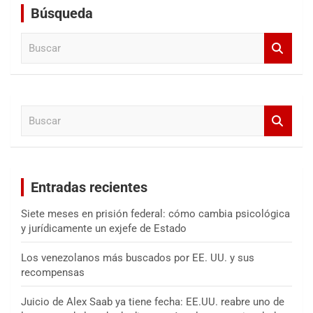
Búsqueda
B
u
s
c
a
B
r
u
s
c
a
Entradas recientes
r
Siete meses en prisión federal: cómo cambia psicológica
y jurídicamente un exjefe de Estado
Los venezolanos más buscados por EE. UU. y sus
recompensas
Juicio de Alex Saab ya tiene fecha: EE.UU. reabre uno de