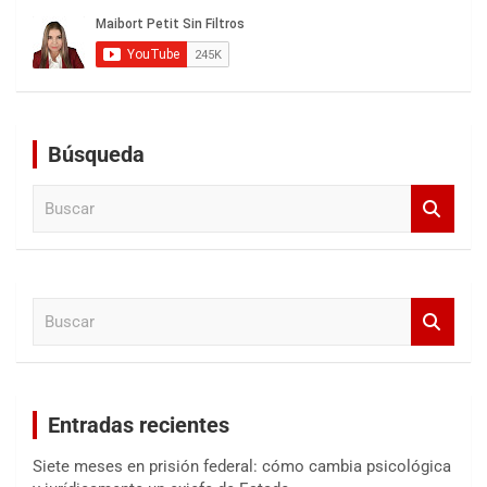
Búsqueda
B
u
s
c
a
B
r
u
s
c
a
Entradas recientes
r
Siete meses en prisión federal: cómo cambia psicológica