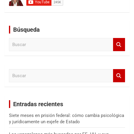
Búsqueda
B
u
s
c
a
B
r
u
s
c
a
Entradas recientes
r
Siete meses en prisión federal: cómo cambia psicológica
y jurídicamente un exjefe de Estado