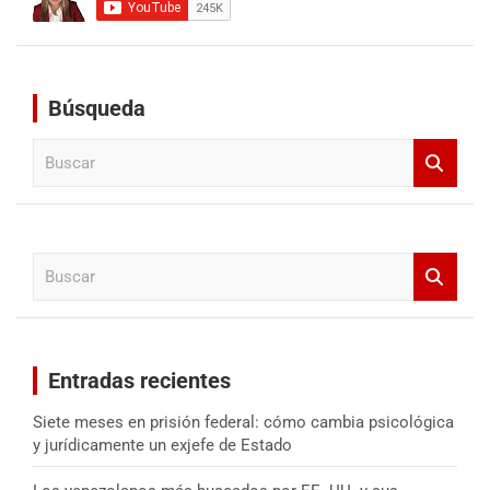
Búsqueda
B
u
s
c
a
B
r
u
s
c
a
Entradas recientes
r
Siete meses en prisión federal: cómo cambia psicológica
y jurídicamente un exjefe de Estado