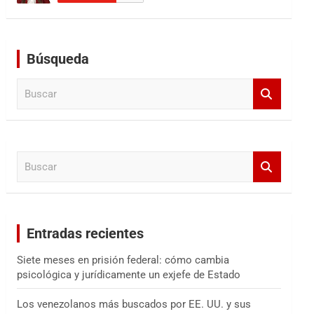
Búsqueda
B
u
s
c
a
B
r
u
s
c
a
Entradas recientes
r
Siete meses en prisión federal: cómo cambia
psicológica y jurídicamente un exjefe de Estado
Los venezolanos más buscados por EE. UU. y sus