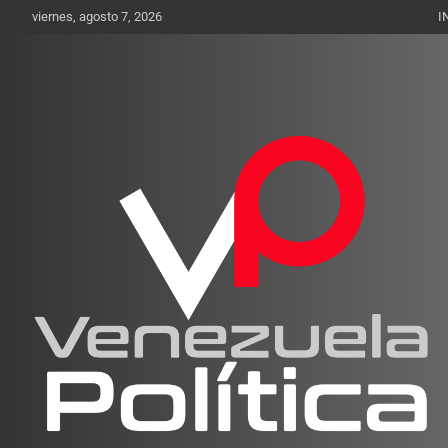
Saltar
viernes, agosto 7, 2026
I
al
contenido