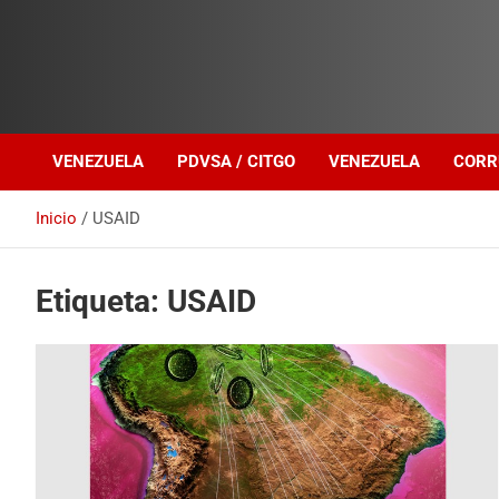
Investigación sobre Crimen Organizado Transnacional
Venezuela Política
VENEZUELA
PDVSA / CITGO
VENEZUELA
CORR
Inicio
USAID
Etiqueta:
USAID