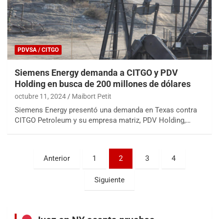
PDVSA / CITGO
Siemens Energy demanda a CITGO y PDV
Holding en busca de 200 millones de dólares
octubre 11, 2024
Maibort Petit
Siemens Energy presentó una demanda en Texas contra
CITGO Petroleum y su empresa matriz, PDV Holding,…
Paginación
Anterior
1
2
3
4
de
Siguiente
entradas