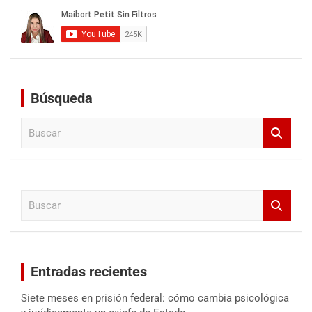
Búsqueda
B
u
s
c
a
B
r
u
s
c
a
Entradas recientes
r
Siete meses en prisión federal: cómo cambia psicológica