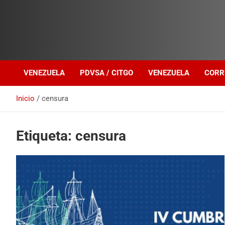
Investigación sobre Crimen Organizado Transnacional
Venezuela Política
VENEZUELA
PDVSA / CITGO
VENEZUELA
CORR
Inicio
censura
Etiqueta:
censura