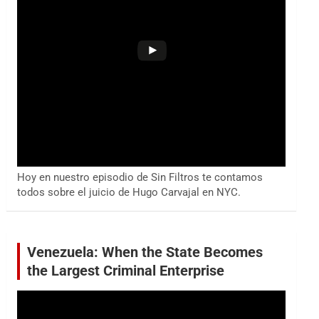
Hoy en nuestro episodio de Sin Filtros te contamos
todos sobre el juicio de Hugo Carvajal en NYC.
Venezuela: When the State Becomes
the Largest Criminal Enterprise