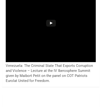
Venezuela: The Criminal State That Exports Corruption
and Violence – Lecture at the IV Iberosphere Summit
given by Maibort Petit on the panel on COT Patriots
Eurolat United for Freedom.