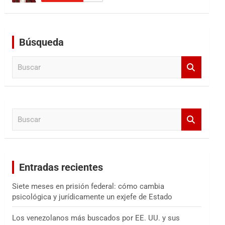
Búsqueda
B
u
s
c
a
B
r
u
s
c
a
Entradas recientes
r
Siete meses en prisión federal: cómo cambia
psicológica y jurídicamente un exjefe de Estado
Los venezolanos más buscados por EE. UU. y sus