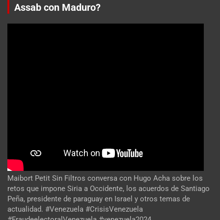
Assab con Maduro?
Maibort Petit Sin Filtros conversa con Hugo Acha sobre los
retos que impone Siria a Occidente, los acuerdos de Santiago
Peña, presidente de paraguay en Israel y otros temas de
actualidad. #Venezuela #CrisisVenezuela
#FraudeelectoralVenezuela #venezuela2024