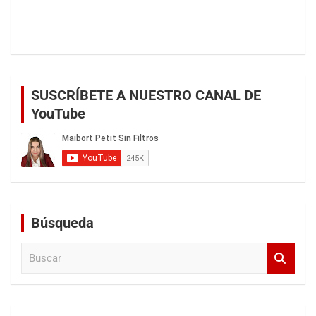
SUSCRÍBETE A NUESTRO CANAL DE
YouTube
Búsqueda
B
u
s
c
a