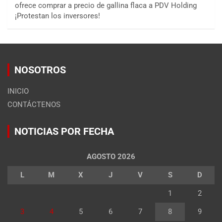
ofrece comprar a precio de gallina flaca a PDV Holding
¡Protestan los inversores!
NOSOTROS
INICIO
CONTÁCTENOS
NOTICIAS POR FECHA
AGOSTO 2026
L
M
X
J
V
S
D
1
2
3
4
5
6
7
8
9