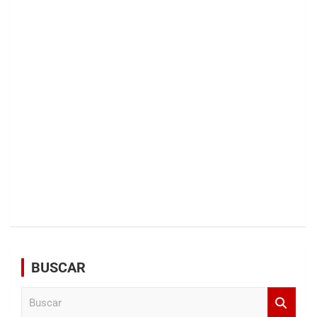
BUSCAR
B
u