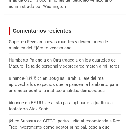
más de USD 13.000 millones del petróleo venezolano
administrado por Washington
Comentarios recientes
Guper
en
Revelan nuevas muertes y deserciones de
oficiales del Ejército venezolano
Humberto Palencia
en
Otra tragedia en los cuarteles de
Maduro: falta de personal y sobrecarga matan a militares
Binance推荐奖金
en
Douglas Farah: El eje del mal
aprovecha los espacios que la pandemia ha abierto para
arremeter contra la institucionalidad democrática
binance
en
EE.UU. se alista para aplicarle la justicia al
testaferro Alex Saab
jkl
en
Subasta de CITGO: perito judicial recomienda a Red
Tree Investments como postor principal, pese a que