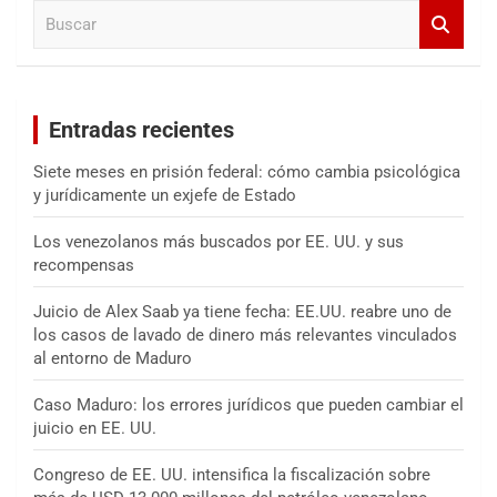
B
r
u
s
c
a
Entradas recientes
r
Siete meses en prisión federal: cómo cambia psicológica
y jurídicamente un exjefe de Estado
Los venezolanos más buscados por EE. UU. y sus
recompensas
Juicio de Alex Saab ya tiene fecha: EE.UU. reabre uno de
los casos de lavado de dinero más relevantes vinculados
al entorno de Maduro
Caso Maduro: los errores jurídicos que pueden cambiar el
juicio en EE. UU.
Congreso de EE. UU. intensifica la fiscalización sobre