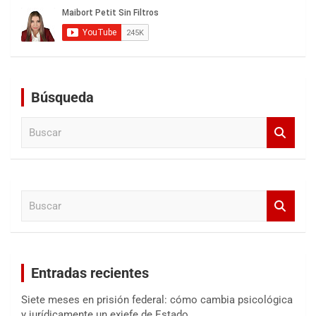
Búsqueda
B
u
s
c
a
B
r
u
s
c
a
Entradas recientes
r
Siete meses en prisión federal: cómo cambia psicológica
y jurídicamente un exjefe de Estado