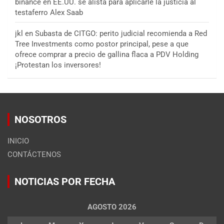
binance
en
EE.UU. se alista para aplicarle la justicia al
testaferro Alex Saab
jkl
en
Subasta de CITGO: perito judicial recomienda a Red
Tree Investments como postor principal, pese a que
ofrece comprar a precio de gallina flaca a PDV Holding
¡Protestan los inversores!
NOSOTROS
INICIO
CONTÁCTENOS
NOTICIAS POR FECHA
AGOSTO 2026