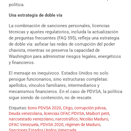
política.
Una estrategia de doble vía
La combinación de sanciones personales, licencias
técnicas y ajustes regulatorios, incluida la actualización
de preguntas frecuentes (FAQ 595), refleja una estrategia
de doble vía: asfixiar las redes de corrupción del poder
chavista, mientras se preserva la capacidad de
Washington para administrar riesgos legales, energéticos
y financieros.
El mensaje es inequívoco. Estados Unidos no solo
persigue funcionarios, sino estructuras completas:
apellidos, vínculos familiares, intermediarios y
mecanismos financieros. En el caso de PDVSA, la política
sigue siendo de contención, no de rescate.
Etiquetas:
bono PDVSA 2020
,
Citgo
,
corrupción pdvsa
,
Deuda venezolana
,
licencias OFAC PDVSA
,
Maibort petit
,
narcoestado venezolano
,
narcotráfico
,
Nicolás Maduro
,
OFAC Venezuela
,
PDVSA 2020
,
régimen de Maduro
,
Sanciones Estados Unidos Venezuela
,