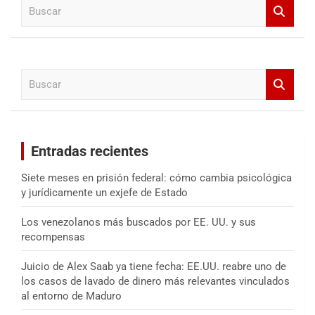
B
u
s
c
a
B
r
u
s
c
a
Entradas recientes
r
Siete meses en prisión federal: cómo cambia psicológica
y jurídicamente un exjefe de Estado
Los venezolanos más buscados por EE. UU. y sus
recompensas
Juicio de Alex Saab ya tiene fecha: EE.UU. reabre uno de
los casos de lavado de dinero más relevantes vinculados
al entorno de Maduro