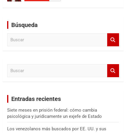
Búsqueda
B
u
s
c
a
B
r
u
s
c
a
Entradas recientes
r
Siete meses en prisión federal: cómo cambia
psicológica y jurídicamente un exjefe de Estado
Los venezolanos más buscados por EE. UU. y sus