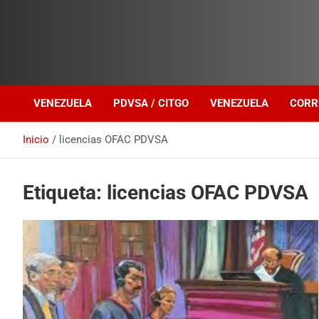
Investigación sobre Crimen Organizado Transnacional
Venezuela Política
VENEZUELA
PDVSA / CITGO
VENEZUELA
CORR
Inicio
licencias OFAC PDVSA
Etiqueta:
licencias OFAC PDVSA