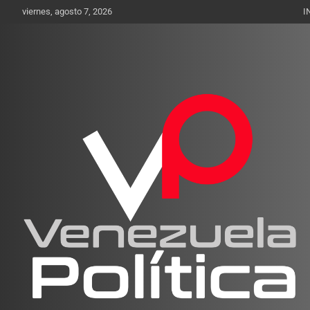
Saltar
viernes, agosto 7, 2026
I
al
contenido